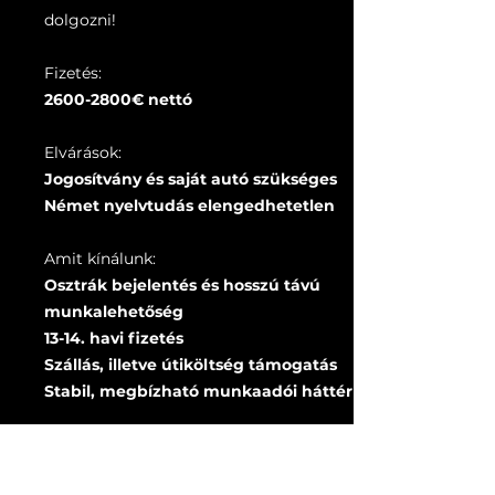
dolgozni!
Fizetés:
2600-2800
€ nettó
Elvárások:
Jogosítvány és saját autó szükséges
Német nyelvtudás elengedhetetlen
Amit kínálunk:
Osztrák bejelentés és hosszú távú
munkalehetőség
13-14. havi fizetés
Szállás, illetve útiköltség támogatás
Stabil, megbízható munkaadói háttér
Jelentkezés és további információ:
+36 30 9068-960
|
+36 30 3808-002
|