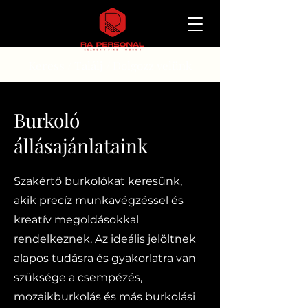
Keress / Találj / Dolgozz velünk
Burkoló
állásajánlataink
Szakértő burkolókat keresünk,
akik precíz munkavégzéssel és
kreatív megoldásokkal
rendelkeznek. Az ideális jelöltnek
alapos tudásra és gyakorlatra van
szüksége a csempézés,
mozaikburkolás és más burkolási