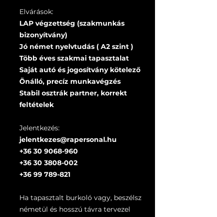
Elvárások:
LAP végzettség (szakmunkás
bizonyítvány)
Jó német nyelvtudás ( A2 szint )
Több éves szakmai tapasztalat
Saját autó és jogosítvány kötelező
Önálló, precíz munkavégzés
Stabil osztrák partner, korrekt
feltételek
Jelentkezés:
jelentkezes@rapersonal.hu
+36 30 9068-960
+36 30 3808-002
+36 99 789-821
Ha tapasztalt burkoló vagy, beszélsz
németül és hosszú távra tervezel