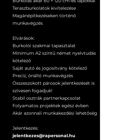
Burkolás akár 60 × 120 cm-es lapokkal
Teraszburkolatok kivitelezése
Magánépítkezéseken történő
munkavégzés
Elvárások:
Burkolói szakmai tapasztalat
Minimum A2 szintű német nyelvtudás
kötelező
Saját autó és jogosítvány kötelező
Precíz, önálló munkavégzés
Összeszokott párosok jelentkezését is
szívesen fogadjuk!
Stabil osztrák partnerkapcsolat
Folyamatos projektek egész évben
Akár azonnali munkakezdési lehetőség
Jelentkezés:
jelentkezes@rapersonal.hu