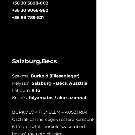
+36 30 3808-002
+36 30 9068-960
+36 99 789-821
Salzburg,Bécs
Szakma:
Burkoló (Fliesenleger)
Helyszín:
Salzburg – Bécs, Ausztria
Létszám:
6 fő
Kezdés:
folyamatos / akár azonnal
BURKOLÓK FIGYELEM – AUSZTRIA!
Osztrák partnercégek részére keresünk
6 fő tapasztalt burkoló szakembert
hosszú távú projektekre.