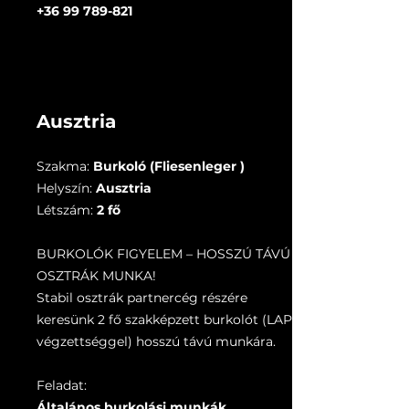
+36 99 789-821
Ausztria
Szakma:
Burkoló (Fliesenleger )
Helyszín:
Ausztria
Létszám:
2 fő
BURKOLÓK FIGYELEM – HOSSZÚ TÁVÚ
OSZTRÁK MUNKA!
Stabil osztrák partnercég részére
keresünk 2 fő szakképzett burkolót (LAP
végzettséggel) hosszú távú munkára.
Feladat:
Általános burkolási munkák