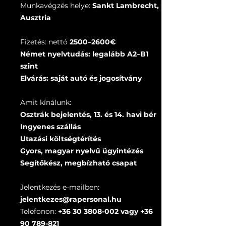
Munkavégzés helye:
Sankt Lambrecht,
Ausztria
Fizetés: nettó
2500–2600€
Német nyelvtudás: legalább A2–B1
szint
Elvárás: saját autó és jogosítvány
Amit kínálunk:
Osztrák bejelentés, 13. és 14. havi bér
Ingyenes szállás
Utazási költségtérítés
Gyors, magyar nyelvű ügyintézés
Segítőkész, megbízható csapat
Jelentkezés e-mailben:
jelentkezes@rapersonal.hu
Telefonon:
+36 30 3808-002
vagy
+36
90 789-821