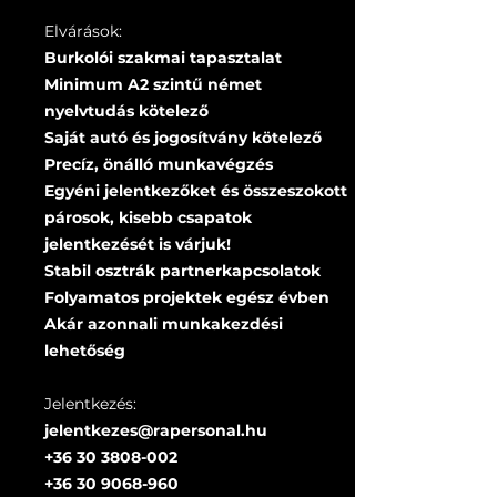
Elvárások:
Burkolói szakmai tapasztalat
Minimum A2 szintű német
nyelvtudás kötelező
Saját autó és jogosítvány kötelező
Precíz, önálló munkavégzés
Egyéni jelentkezőket és összeszokott
párosok, kisebb csapatok
jelentkezését is várjuk!
Stabil osztrák partnerkapcsolatok
Folyamatos projektek egész évben
Akár azonnali munkakezdési
lehetőség
Jelentkezés:
jelentkezes@rapersonal.hu
+36 30 3808-002
+36 30 9068-960