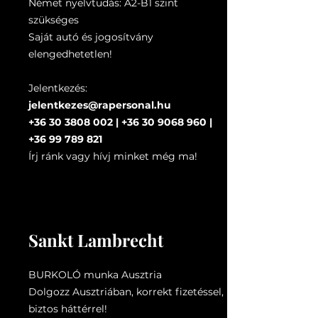
Német nyelvtudás: A2-B1 szint
szükséges
Saját autó és jogosítvány
elengedhetetlen!
Jelentkezés:
jelentkezes@rapersonal.hu
+36 30 3808 002
|
+36 30 9068 960
|
+36 99 789 821
Írj ránk vagy hívj minket még ma!
Sankt Lambrecht
BURKOLÓ munka Ausztria
Dolgozz Ausztriában, korrekt fizetéssel,
biztos háttérrel!