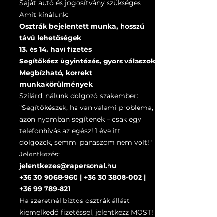
Saját autó és jogosítvány szükséges
Amit kínálunk:
Osztrák bejelentett munka, hosszú
távú lehetőségek
13. és 14. havi fizetés
Segítőkész ügyintézés, gyors válaszok
Megbízható, korrekt
munkakörülmények
Szilárd, nálunk dolgozó szakember:
"Segítőkészek, ha van valami probléma,
azon nyomban segítenek – csak egy
telefonhívás az egész! 1 éve itt
dolgozok, semmi panaszom nem volt!"
Jelentkezés:
jelentkezes@rapersonal.hu
+36 30 9068-960
|
+36 30 3808-002
|
+36 99 789-821
Ha szeretnél biztos osztrák állást
kiemelkedő fizetéssel, jelentkezz MOST!