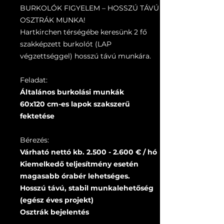
BURKOLÓK FIGYELEM – HOSSZÚ TÁVÚ
OSZTRÁK MUNKA!
Hartkirchen térségébe keresünk 2 fő
szakképzett burkolót (LAP
végzettséggel) hosszú távú munkára.
Feladat:
Általános burkolási munkák
60x120 cm-es lapok szakszerű
fektetése
Bérezés:
Várható nettó kb.
2.500 - 2.600
€ / hó
Kiemelkedő teljesítmény esetén
magasabb órabér lehetséges.
Hosszú távú, stabil munkalehetőség
(egész éves projekt)
Osztrák bejelentés