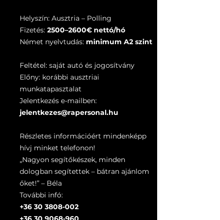
Helyszín: Ausztria – Polling
Fizetés:
2500–2600€ nettó/hó
Német nyelvtudás:
minimum A2 szint
Feltétel: saját autó és jogosítvány
Előny: korábbi ausztriai
munkatapasztalat
Jelentkezés e-mailben:
jelentkezes@rapersonal.hu
Részletes információért mindenképp
hívj minket telefonon!
„Nagyon segítőkészek, minden
dologban segítettek – bátran ajánlom
őket!” – Béla
További infó:
+36 30 3808-002
+36 30 9068-960