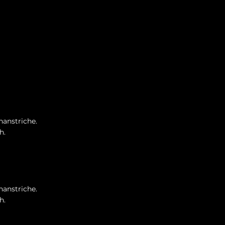
nanstriche.
h.
nanstriche.
h.