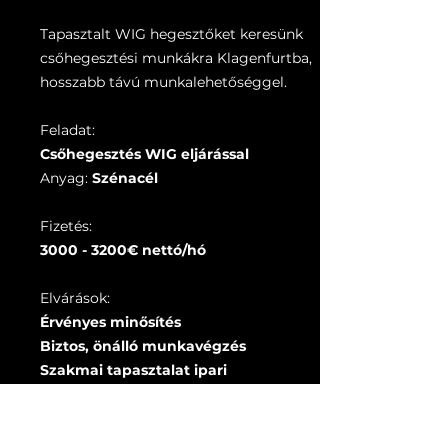
Tapasztalt WIG hegesztőket keresünk
csőhegesztési munkákra Klagenfurtba,
hosszabb távú munkalehetőséggel.
Feladat:
Csőhegesztés WIG eljárással
Anyag:
Szénacél
Fizetés:
3000 - 3200
€ nettó/hó
Elvárások:
Érvényes minősítés
Biztos, önálló munkavégzés
Szakmai tapasztalat ipari
környezetben
A2 német nyelvtudás
Saját autó, jogosítvány