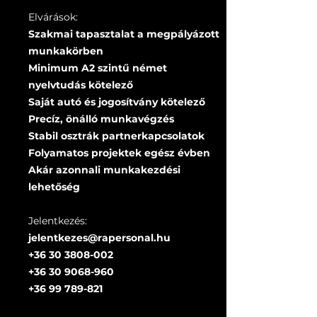
Elvárások:
Szakmai tapasztalat a megpályázott
munkakörben
Minimum A2 szintű német
nyelvtudás kötelező
Saját autó és jogosítvány kötelező
Precíz, önálló munkavégzés
Stabil osztrák partnerkapcsolatok
Folyamatos projektek egész évben
Akár azonnali munkakezdési
lehetőség
Jelentkezés:
jelentkezes@rapersonal.hu
+36 30 3808-002
+36 30 9068-960
+36 99 789-821