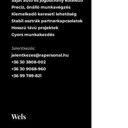
Saját autó és jogosítvány kötelező
Precíz, önálló munkavégzés
Kiemelkedő kereseti lehetőség
Stabil osztrák partnerkapcsolatok
Hosszú távú projektek
Gyors munkakezdés
Jelentkezés:
jelentkezes@rapersonal.hu
+36 30 3808-002
+36 30 9068-960
+36 99 789-821
Wels