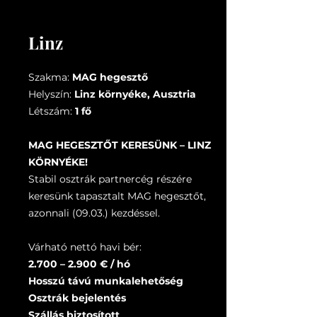
Linz
Szakma:
MAG hegesztő
Helyszín:
Linz környéke, Ausztria
Létszám:
1 fő
MAG HEGESZTŐT KERESÜNK – LINZ
KÖRNYÉKE!
Stabil osztrák partnercég részére
keresünk tapasztalt MAG hegesztőt,
azonnali (09.03.) kezdéssel.
Várható nettó havi bér:
2.700 – 2.900 € / hó
Hosszú távú munkalehetőség
Osztrák bejelentés
Szállás biztosított