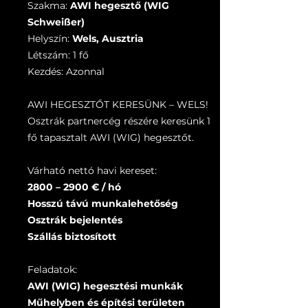
Szakma:
AWI hegesztő (WIG
Schweißer)
Helyszín:
Wels, Ausztria
Létszám: 1 fő
Kezdés: Azonnal
AWI HEGESZTŐT KERESÜNK – WELS!
Osztrák partnercég részére keresünk 1
fő tapasztalt AWI (WIG) hegesztőt.
Várható nettó havi kereset:
2800 – 2900 € / hó
Hosszú távú munkalehetőség
Osztrák bejelentés
Szállás biztosított
Feladatok:
AWI (WIG) hegesztési munkák
Műhelyben és építési területen