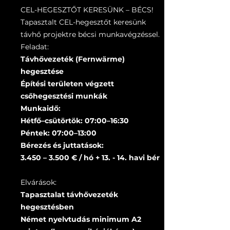
CEL-HEGESZTŐT KERESÜNK – BÉCS!
Tapasztalt CEL-hegesztőt keresünk
távhő projektre bécsi munkavégzéssel.
Feladat:
Távhővezeték (Fernwärme)
hegesztése
Építési területen végzett
csőhegesztési munkák
Munkaidő:
Hétfő–csütörtök: 07:00–16:30
Péntek: 07:00–13:00
Bérezés és juttatások:
3.450 – 3.500 € / hó + 13. - 14. havi bér
Elvárások:
Tapasztalat távhővezeték
hegesztésben
Német nyelvtudás minimum A2