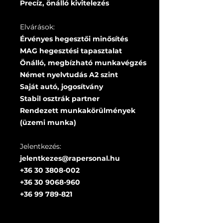
Precíz, önálló kivitelezés
Elvárások:
Érvényes hegesztői minősítés
MAG hegesztési tapasztalat
Önálló, megbízható munkavégzés
Német nyelvtudás A2 szint
Saját autó, jogosítvány
Stabil osztrák partner
Rendezett munkakörülmények
(üzemi munka)
Jelentkezés:
jelentkezes@rapersonal.hu
+36 30 3808-002
+36 30 9068-960
+36 99 789-821