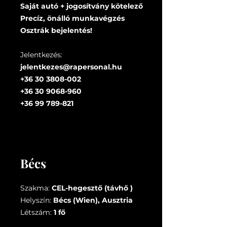
Saját autó + jogosítvány kötelező
Precíz, önálló munkavégzés
Osztrák bejelentés!
Jelentkezés:
jelentkezes@rapersonal.hu
+36 30 3808-002
+36 30 9068-960
+36 99 789-821
Bécs
Szakma:
CEL-hegesztő (távhő )
Helyszín:
Bécs (Wien), Ausztria
Létszám:
1 fő