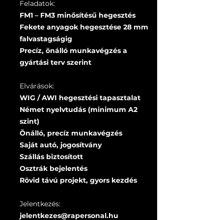
Feladatok:
FM1 – FM3 minősítésű hegesztés
Fekete anyagok hegesztése 28 mm
falvastagságig
Precíz, önálló munkavégzés a
gyártási terv szerint
Elvárások:
WIG / AWI hegesztési tapasztalat
Német nyelvtudás (minimum A2
szint)
Önálló, precíz munkavégzés
Saját autó, jogosítvány
Szállás biztosított
Osztrák bejelentés
Rövid távú projekt, gyors kezdés
Jelentkezés:
jelentkezes@rapersonal.hu