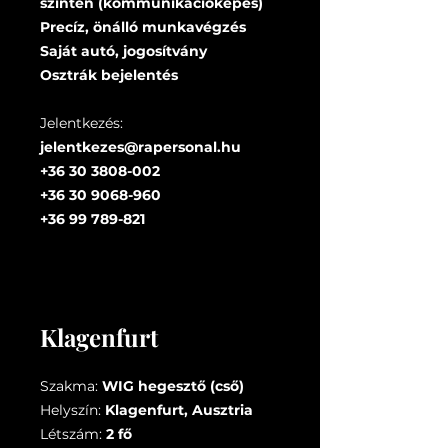
szinten (kommunikációképes)
Precíz, önálló munkavégzés
Saját autó, jogosítvány
Osztrák bejelentés
Jelentkezés:
jelentkezes@rapersonal.hu
+36 30 3808-002
+36 30 9068-960
+36 99 789-821
Klagenfurt
Szakma:
WIG hegesztő (cső)
Helyszín:
Klagenfurt, Ausztria
Létszám:
2 fő