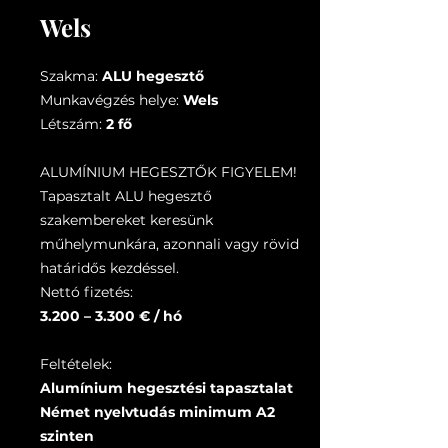
Wels
Szakma:
ALU hegesztő
Munkavégzés helye:
Wels
Létszám:
2 fő
ALUMÍNIUM HEGESZTŐK FIGYELEM!
Tapasztalt ALU hegesztő
szakembereket keresünk
műhelymunkára, azonnali vagy rövid
határidős kezdéssel.
Nettó fizetés:
3.200 – 3.300 € / hó
Feltételek:
Alumínium hegesztési tapasztalat
Német nyelvtudás minimum A2
szinten