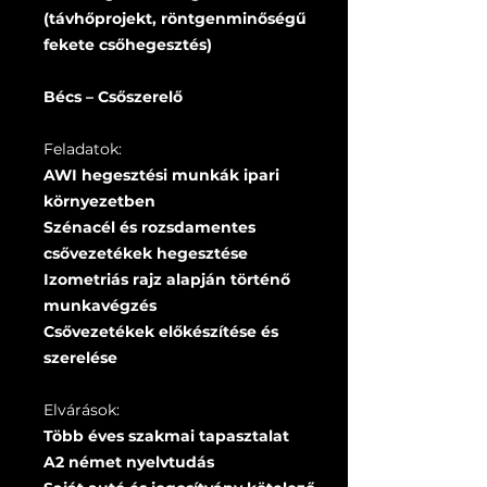
(távhőprojekt, röntgenminőségű
fekete csőhegesztés)
Bécs – Csőszerelő
Feladatok:
AWI hegesztési munkák ipari
környezetben
Szénacél és rozsdamentes
csővezetékek hegesztése
Izometriás rajz alapján történő
munkavégzés
Csővezetékek előkészítése és
szerelése
Elvárások:
Több éves szakmai tapasztalat
A2 német nyelvtudás