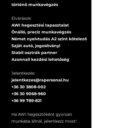
történő munkavégzés
Elvárások:
AWI hegesztési tapasztalat
Önálló, precíz munkavégzés
Német nyelvtudás A2 szint kötelező
Saját autó, jogosítvány!
Stabil osztrák partner
Azonnali kezdési lehetőség
Jelentkezés:
jelentkezes@rapersonal.hu
+36 30 3808-002
+36 30 9068-960
+36 99 789-821
Ha AWI hegesztőként gyorsan
munkába állnál, jelentkezz most!