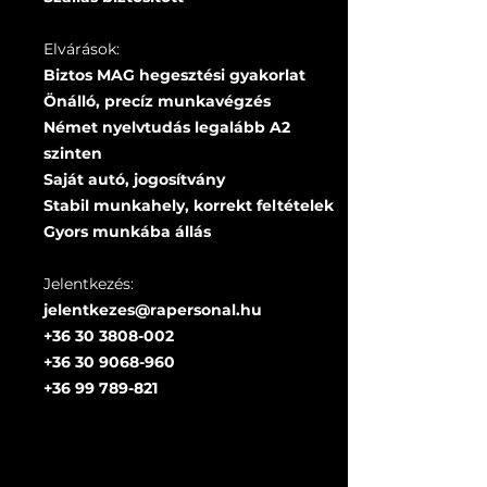
Elvárások:
Biztos MAG hegesztési gyakorlat
Önálló, precíz munkavégzés
Német nyelvtudás legalább A2
szinten
Saját autó, jogosítvány
Stabil munkahely, korrekt feltételek
Gyors munkába állás
Jelentkezés:
jelentkezes@rapersonal.hu
+36 30 3808-002
+36 30 9068-960
+36 99 789-821