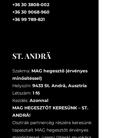
+36 30 3808-002
+36 30 9068-960
+36 99 789-821
ST. ANDRÄ
Szakma:
MAG hegesztő (érvényes
minősítéssel)
Helyszín:
9433 St. Andrä, Ausztria
Létszám:
1 fő
Kezdés:
Azonnal
MAG HEGESZTŐT KERESÜNK – ST.
ANDRÄ!
Osztrák partnercég részére keresünk
tapasztalt MAG hegesztőt érvényes
minősítéssel, üzemi (Werk) munkára.