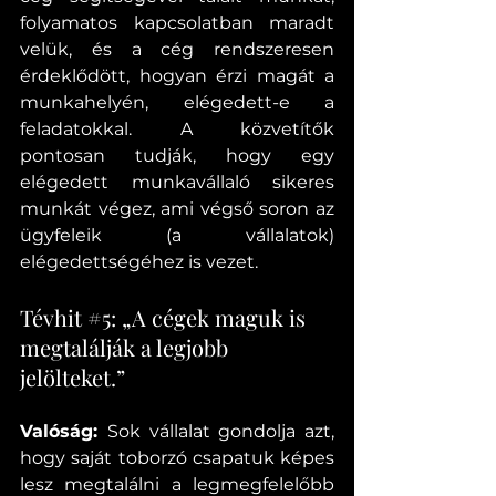
folyamatos kapcsolatban maradt 
velük, és a cég rendszeresen 
érdeklődött, hogyan érzi magát a 
munkahelyén, elégedett-e a 
feladatokkal. A közvetítők 
pontosan tudják, hogy egy 
elégedett munkavállaló sikeres 
munkát végez, ami végső soron az 
ügyfeleik (a vállalatok) 
elégedettségéhez is vezet.
Tévhit 
#5
: „A cégek maguk is 
megtalálják a legjobb 
jelölteket.”
Valóság: 
Sok vállalat gondolja azt, 
hogy saját toborzó csapatuk képes 
lesz megtalálni a legmegfelelőbb 